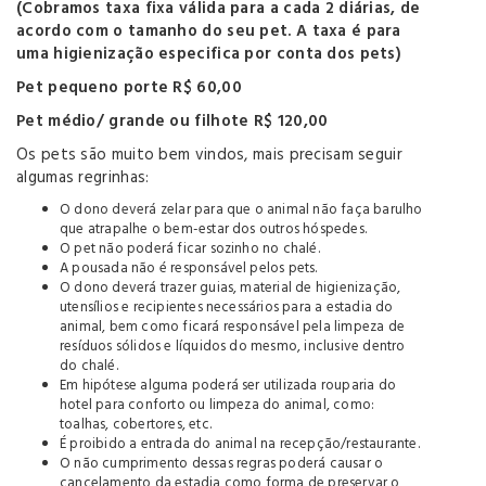
(Cobramos taxa fixa válida para a cada 2 diárias, de
acordo com o tamanho do seu pet. A taxa é para
uma higienização especifica por conta dos pets)
Pet pequeno porte R$ 60,00
Pet médio/ grande ou filhote R$ 120,00
Os pets são muito bem vindos, mais precisam seguir
algumas regrinhas:
O dono deverá zelar para que o animal não faça barulho
que atrapalhe o bem-estar dos outros hóspedes.
O pet não poderá ficar sozinho no chalé.
A pousada não é responsável pelos pets.
O dono deverá trazer guias, material de higienização,
utensílios e recipientes necessários para a estadia do
animal, bem como ­ficará responsável pela limpeza de
resíduos sólidos e líquidos do mesmo, inclusive dentro
do chalé.
Em hipótese alguma poderá ser utilizada rouparia do
hotel para conforto ou limpeza do animal, como:
toalhas, cobertores, etc.
É proibido a entrada do animal na recepção/restaurante.
O não cumprimento dessas regras poderá causar o
cancelamento da estadia como forma de preservar o