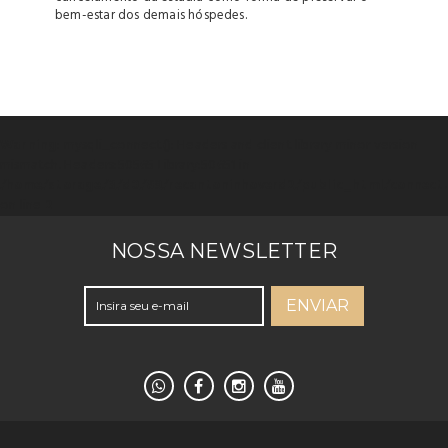
bem-estar dos demais hóspedes.
Warning
: mysqli_connect(): Headers and client library minor version
mismatch. Headers:50565 Library:50651 in
/home/storage/3/d0/69/recantoninhoverd2/public_html/connect
on line
2
NOSSA NEWSLETTER
ENVIAR